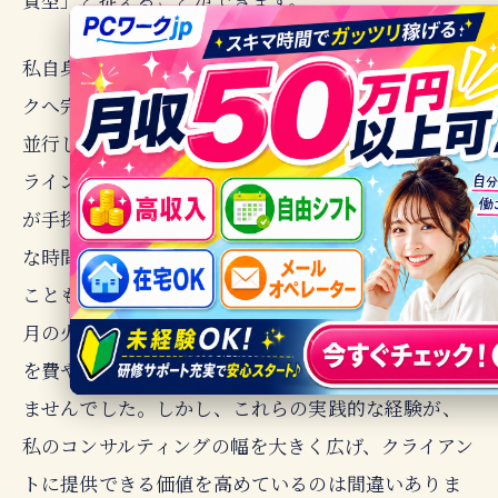
私自身の話になりますが、私が3年前にリモートワー
クへ完全にシフトした際、副業コンサルティングと
並行して、デジタルツールの活用方法に関するオン
ラインセミナーの運営も開始しました。最初は全て
が手探りの状態で、セミナーの準備や集客には膨大
な時間がかかり、時給換算すると最低賃金を下回る
ことも珍しくありませんでした。直近で言えば、先
月の火曜日も、新しいAIツールの機能検証に丸一日
を費やし、それが直接的な収入に繋がることはあり
ませんでした。しかし、これらの実践的な経験が、
私のコンサルティングの幅を大きく広げ、クライアン
トに提供できる価値を高めているのは間違いありま